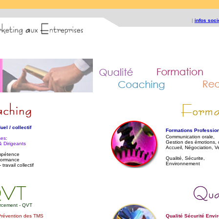
|
infos soc
el / collectif
Formations Professio
Communication orale,
ses:
Gestion des émotions, 
& Dirigeants
Accueil, Négociation, 
mpétence
Qualité, Sécurite,
formance
Environnement
travail collectif
urcement - QVT
 Prévention des TMS
Qualité Sécurité Env