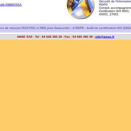
Sécurité de l'Informatio
e dédié AMMAYAKA
RGPD
Conseil, accompagnemen
Certification ISO 9001
45001, 27001
urs de mission ISO27001 et HDS pour Datacenter - & RGPD - Audit de certification ISO QSE
AMAE SAS
- Tel : 04 66
6 380 28 - Fax : 04 666 380 38 -
info@amae.fr