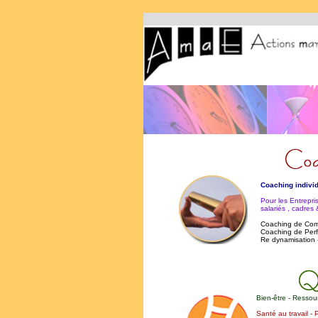
Coaching individu
Pour les Entrepri
salariés , cadres 
Coaching de Co
Coaching de Per
Re dynamisation - 
Bien-être - Resso
Santé au travail -