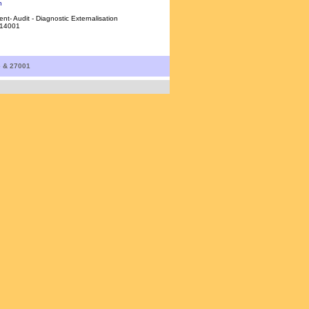
n
t- Audit - Diagnostic Externalisation
, 14001
é & 27001