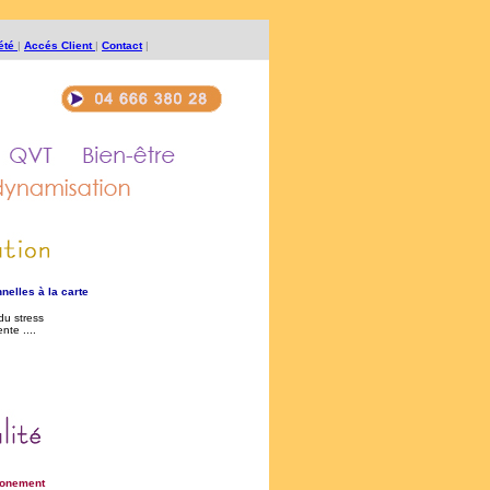
iété
|
Accés Client
|
Contact
|
nnelles
à la carte
du stress
Vente
....
ironemen
t